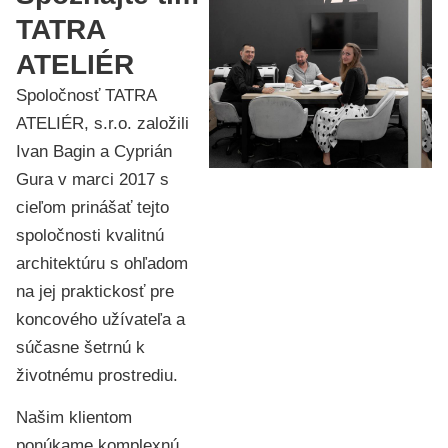
TATRA
ATELIÉR
Spoločnosť TATRA
ATELIÉR, s.r.o. založili
Ivan Bagin a Cyprián
Gura v marci 2017 s
cieľom prinášať tejto
spoločnosti kvalitnú
architektúru s ohľadom
na jej praktickosť pre
koncového užívateľa a
súčasne šetrnú k
životnému prostrediu.
Našim klientom
ponúkame komplexnú