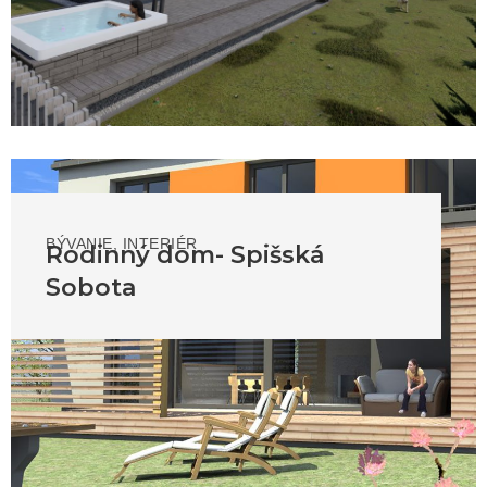
BÝVANIE
,
INTERIÉR
Rodinný dom- Spišská
Sobota