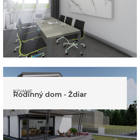
BÝVANIE
Rodinný dom - Ždiar