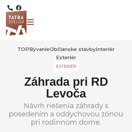
TOP
Bývanie
Občianske stavby
Interiér
Exteriér
EXTERIÉR
Záhrada pri RD
Levoča
Návrh riešenia záhrady s
posedením a oddychovou zónou
pri rodinnom dome.