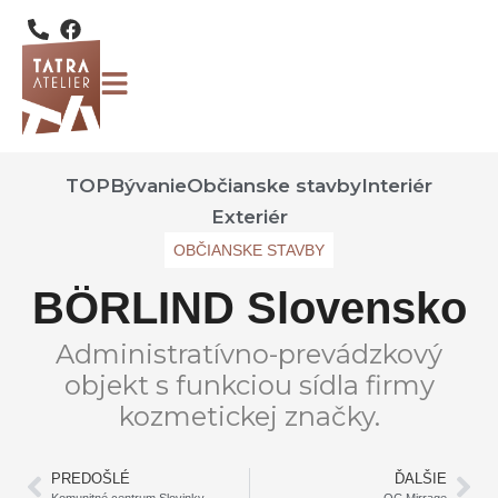
TOP
Bývanie
Občianske stavby
Interiér
Exteriér
OBČIANSKE STAVBY
BÖRLIND Slovensko
Administratívno-prevádzkový
objekt s funkciou sídla firmy
kozmetickej značky.
PREDOŠLÉ
ĎALŠIE
Komunitné centrum Slovinky
OC Mirrage