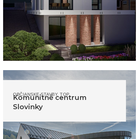
OBČIANSKE STAVBY
,
TOP
Komunitné centrum
Slovinky