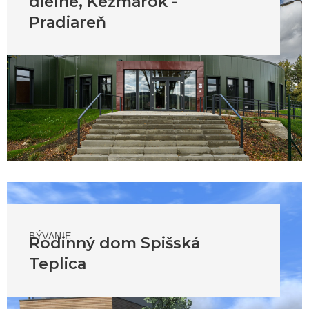
dielne, Kežmarok -
Pradiareň
BÝVANIE
Rodinný dom Spišská
Teplica