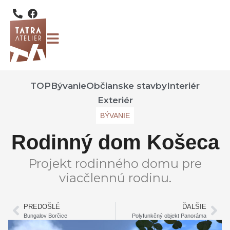
TOP
Bývanie
Občianske stavby
Interiér
Exteriér
BÝVANIE
Rodinný dom Košeca
Projekt rodinného domu pre
viacčlennú rodinu.
PREDOŠLÉ
ĎALŠIE
Bungalov Borčice
Polyfunkčný objekt Panoráma