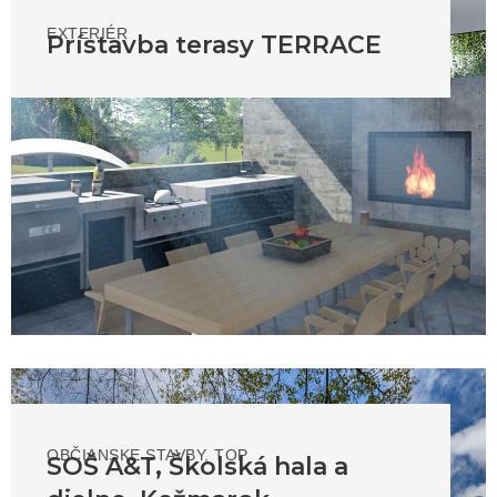
EXTERIÉR
Prístavba terasy TERRACE
OBČIANSKE STAVBY
,
TOP
SOŠ A&T, Školská hala a